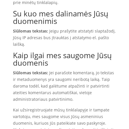
prie minėtų tinklalapių.
Su kuo mes dalinamės Jūsų
duomenimis
Siūlomas tekstas:
Jeigu prašytite atstatyti slaptažodį,
Jūsų IP adresas bus įtrauktas į atstatymo el. pašto
laišką.
Kaip ilgai mes saugome Jūsų
duomenis
Siūlomas tekstas:
Jei parašote komentarą, jo tekstas
ir metaduomenys yra saugomi neribotą laiką. Taip
daroma todėl, kad galėtume atpažinti ir patvirtinti
ateities komentarus automatiškai, vietoje
administratoriaus patvirtinimo.
Kai užsiregistruojate mūsų tinklalapyje ir tampate
vartotoju, mes saugome visus Jūsų asmeninius
duomenis, kuriuos Jūs pateikiate savo paskyroje.