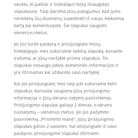
vardas, el.paštas ir tinklalapis būtų išsaugotas
slapukuose. Taip daroma Jūsų patogumui, kad Jums
nereikėtų šių duomenų suvedinėti iš naujo, kiekvieną
kartą kai komentuojate. Šie slapukai saugomi
vienerius metus.
Jei Jūs turite paskyrą ir prisijungiate mūsų
tinklalapyje, mes sukuriame laikiną slapuką, kuriame
įrašoma, ar Jūsų naršyklė priima slapukus. Šis
slapukas nesaugo jokios asmeninės informacijos ir
yra ištrinamas kai uždarote savo naršyklę.
Kai Jūs prisijungiate, mes taip pat sukuriame kelis
slapukus, kuriuose saugoma Jūsų prisijungimo
informacija ir Jūsų ekrano rodymo pasirinkimai.
Prisijungimo slapukai galioja 2 dienas, o ekrano
nustatymų – vienerius metus. Jei Jūs pažymite
pasirinkimą „Prisiminti mane”, Jūsų prisijungimo
slapukas galios 2 savaites. Kai atsijungiate iš savo
paskyros, prisijungimo slapukai ištrinami.