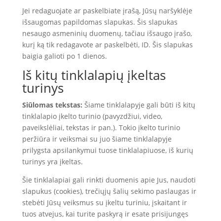
Jei redaguojate ar paskelbiate įrašą, Jūsų naršyklėje
išsaugomas papildomas slapukas. Šis slapukas
nesaugo asmeninių duomenų, tačiau išsaugo įrašo,
kurį ką tik redagavote ar paskelbėti, ID. Šis slapukas
baigia galioti po 1 dienos.
Iš kitų tinklalapių įkeltas
turinys
Siūlomas tekstas:
Šiame tinklalapyje gali būti iš kitų
tinklalapio įkelto turinio (pavyzdžiui, video,
paveikslėliai, tekstas ir pan.). Tokio įkelto turinio
peržiūra ir veiksmai su juo šiame tinklalapyje
prilygsta apsilankymui tuose tinklalapiuose, iš kurių
turinys yra įkeltas.
Šie tinklalapiai gali rinkti duomenis apie Jus, naudoti
slapukus (cookies), trečiųjų šalių sekimo paslaugas ir
stebėti Jūsų veiksmus su įkeltu turiniu, įskaitant ir
tuos atvejus, kai turite paskyrą ir esate prisijungęs