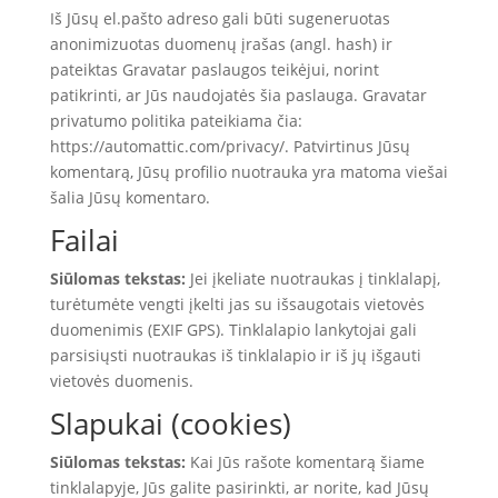
Iš Jūsų el.pašto adreso gali būti sugeneruotas
anonimizuotas duomenų įrašas (angl. hash) ir
pateiktas Gravatar paslaugos teikėjui, norint
patikrinti, ar Jūs naudojatės šia paslauga. Gravatar
privatumo politika pateikiama čia:
https://automattic.com/privacy/. Patvirtinus Jūsų
komentarą, Jūsų profilio nuotrauka yra matoma viešai
šalia Jūsų komentaro.
Failai
Siūlomas tekstas:
Jei įkeliate nuotraukas į tinklalapį,
turėtumėte vengti įkelti jas su išsaugotais vietovės
duomenimis (EXIF GPS). Tinklalapio lankytojai gali
parsisiųsti nuotraukas iš tinklalapio ir iš jų išgauti
vietovės duomenis.
Slapukai (cookies)
Siūlomas tekstas:
Kai Jūs rašote komentarą šiame
tinklalapyje, Jūs galite pasirinkti, ar norite, kad Jūsų