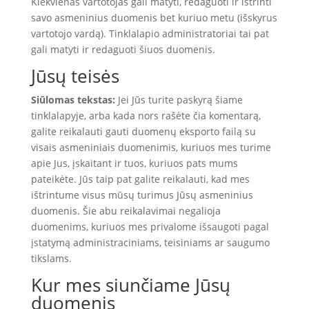
Kiekvienas vartotojas gali matyti, redaguoti ir ištrinti
savo asmeninius duomenis bet kuriuo metu (išskyrus
vartotojo vardą). Tinklalapio administratoriai tai pat
gali matyti ir redaguoti šiuos duomenis.
Jūsų teisės
Siūlomas tekstas:
Jei Jūs turite paskyrą šiame
tinklalapyje, arba kada nors rašėte čia komentarą,
galite reikalauti gauti duomenų eksporto failą su
visais asmeniniais duomenimis, kuriuos mes turime
apie Jus, įskaitant ir tuos, kuriuos pats mums
pateikėte. Jūs taip pat galite reikalauti, kad mes
ištrintume visus mūsų turimus Jūsų asmeninius
duomenis. Šie abu reikalavimai negalioja
duomenims, kuriuos mes privalome išsaugoti pagal
įstatymą administraciniams, teisiniams ar saugumo
tikslams.
Kur mes siunčiame Jūsų
duomenis